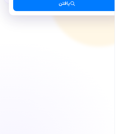
یافتن