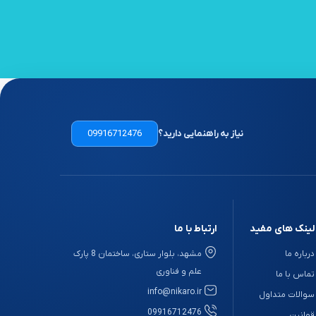
نیاز به راهنمایی دارید؟
09916712476
لینک های مفید
ارتباط با ما
درباره ما
مشهد، بلوار ستاری، ساختمان 8 پارک
علم و فناوری
تماس با ما
info@nikaro.ir
سوالات متداول
09916712476
قوانین